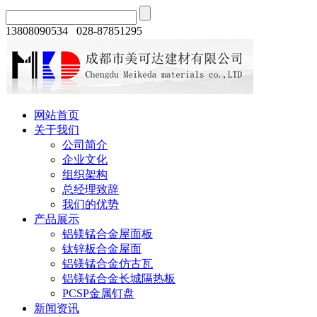
13808090534 028-87851295
网站首页
关于我们
公司简介
企业文化
组织架构
总经理致辞
我们的优势
产品展示
铝镁锰合金屋面板
钛锌板合金屋面
铝镁锰合金仿古瓦
铝镁锰合金长城隔热板
PCSP金属钉盘
新闻资讯