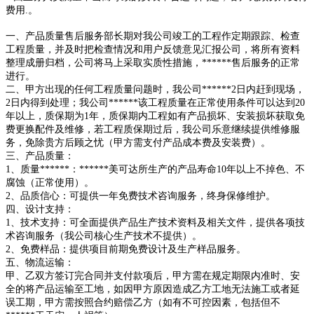
费用.。
一、产品质量售后服务部长期对我公司竣工的工程作定期跟踪、检查
工程质量，并及时把检查情况和用户反馈意见汇报公司，将所有资料
整理成册归档，公司将马上采取实质性措施，******售后服务的正常
进行。
二、甲方出现的任何工程质量问题时，我公司******2日内赶到现场，
2日内得到处理；我公司******该工程质量在正常使用条件可以达到20
年以上，质保期为1年，质保期内工程如有产品损坏、安装损坏获取免
费更换配件及维修，若工程质保期过后，我公司乐意继续提供维修服
务，免除贵方后顾之忧（甲方需支付产品成本费及安装费）。
三、产品质量：
1、质量******：******美可达所生产的产品寿命10年以上不掉色、不
腐蚀（正常使用）。
2、品质信心：可提供一年免费技术咨询服务，终身保修维护。
四、设计支持：
1、技术支持：可全面提供产品生产技术资料及相关文件，提供各项技
术咨询服务（我公司核心生产技术不提供）。
2、免费样品：提供项目前期免费设计及生产样品服务。
五、物流运输：
甲、乙双方签订完合同并支付款项后，甲方需在规定期限内准时、安
全的将产品运输至工地，如因甲方原因造成乙方工地无法施工或者延
误工期，甲方需按照合约赔偿乙方（如有不可控因素，包括但不