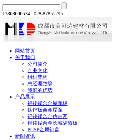
13808090534 028-87851295
网站首页
关于我们
公司简介
企业文化
组织架构
总经理致辞
我们的优势
产品展示
铝镁锰合金屋面板
钛锌板合金屋面
铝镁锰合金仿古瓦
铝镁锰合金长城隔热板
PCSP金属钉盘
新闻资讯