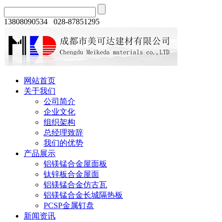
13808090534 028-87851295
网站首页
关于我们
公司简介
企业文化
组织架构
总经理致辞
我们的优势
产品展示
铝镁锰合金屋面板
钛锌板合金屋面
铝镁锰合金仿古瓦
铝镁锰合金长城隔热板
PCSP金属钉盘
新闻资讯