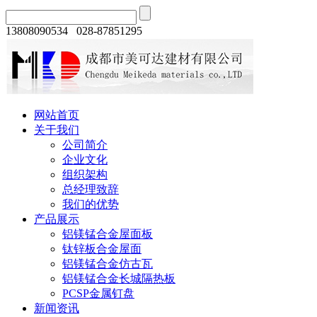
13808090534 028-87851295
网站首页
关于我们
公司简介
企业文化
组织架构
总经理致辞
我们的优势
产品展示
铝镁锰合金屋面板
钛锌板合金屋面
铝镁锰合金仿古瓦
铝镁锰合金长城隔热板
PCSP金属钉盘
新闻资讯