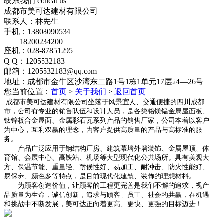
联系我们
concat us
成都市美可达建材有限公司
联系人：林先生
手机：13808090534
18200234200
座机：028-87851295
Q Q：1205532183
邮箱：1205532183@qq.com
地址：成都市金牛区沙湾东二路1号1栋1单元17层24—26号
您当前位置：
首页
>
关于我们
>
返回首页
成都市美可达建材有限公司坐落于风景宜人、交通便捷的四川成都
市，公司有专业的销售队伍和设计人员，是各类铝镁锰金属屋面板、
钛锌板合金屋面、金属彩石瓦系列产品的销售厂家，公司本着以客户
为中心，互利双赢的理念，为客户提供高质量的产品与高标准的服
务。
产品广泛应用于钢结构厂房、建筑幕墙外墙装饰、金属屋顶、体
育馆、会展中心、高铁站、机场等大型现代化公共场所。具有美观大
方、保温节能、重量轻、耐候性好、易加工、耐冲击、防火性能好、
易保养、颜色多等特点，是目前现代化建筑、装饰的理想材料。
为顾客创造价值，让顾客的工程更完善是我们不懈的追求，视产
品质量为生命，诚信创新，追求与顾客、员工、社会的共赢，在机遇
和挑战中不断发展，美可达正向着更高、更快、更强的目标迈进！