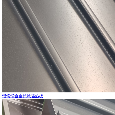
铝镁锰合金长城隔热板