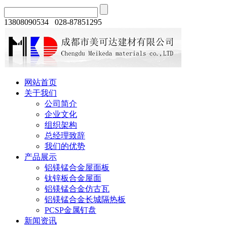
13808090534 028-87851295
网站首页
关于我们
公司简介
企业文化
组织架构
总经理致辞
我们的优势
产品展示
铝镁锰合金屋面板
钛锌板合金屋面
铝镁锰合金仿古瓦
铝镁锰合金长城隔热板
PCSP金属钉盘
新闻资讯