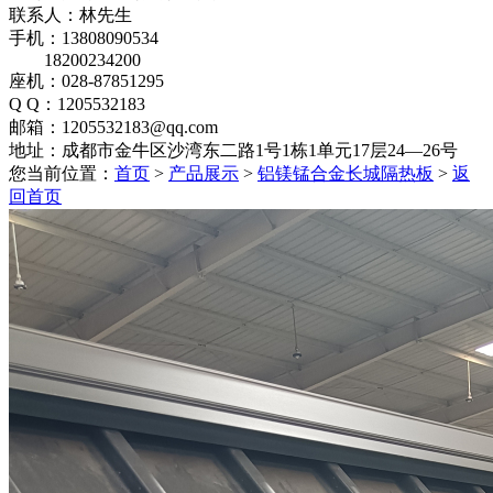
联系人：林先生
手机：13808090534
18200234200
座机：028-87851295
Q Q：1205532183
邮箱：1205532183@qq.com
地址：成都市金牛区沙湾东二路1号1栋1单元17层24—26号
您当前位置：
首页
>
产品展示
>
铝镁锰合金长城隔热板
>
返
回首页