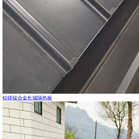
铝镁锰合金长城隔热板