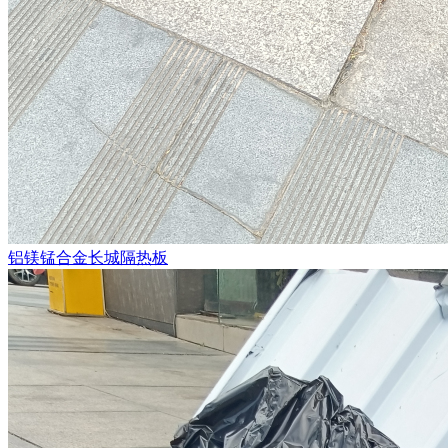
铝镁锰合金长城隔热板