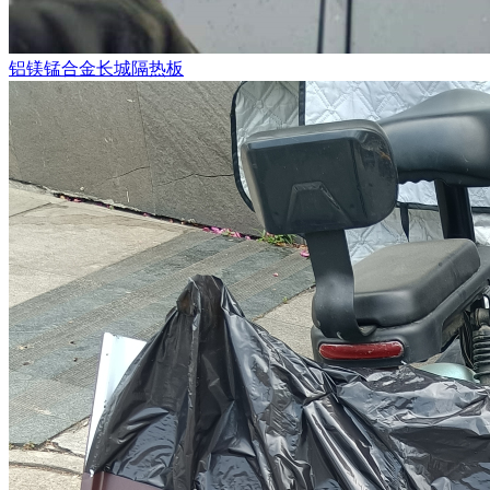
铝镁锰合金长城隔热板