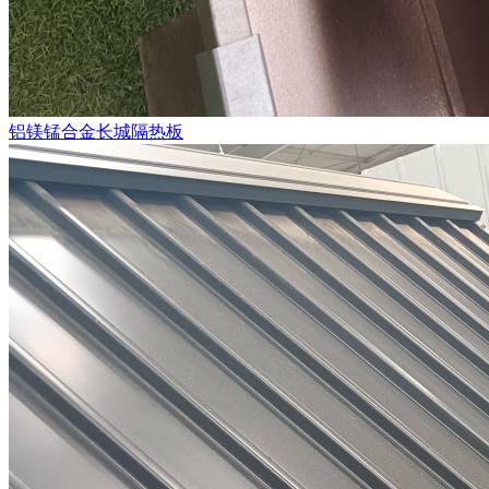
铝镁锰合金长城隔热板