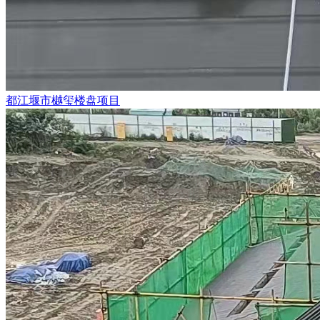
都江堰市樾玺楼盘项目