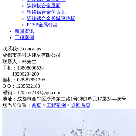
钛锌板合金屋面
铝镁锰合金仿古瓦
铝镁锰合金长城隔热板
PCSP金属钉盘
新闻资讯
工程案例
联系我们
concat us
成都市美可达建材有限公司
联系人：林先生
手机：13808090534
18200234200
座机：028-87851295
Q Q：1205532183
邮箱：1205532183@qq.com
地址：成都市金牛区沙湾东二路1号1栋1单元17层24—26号
您当前位置：
首页
>
工程案例
>
返回首页