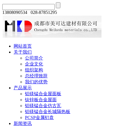
13808090534 028-87851295
网站首页
关于我们
公司简介
企业文化
组织架构
总经理致辞
我们的优势
产品展示
铝镁锰合金屋面板
钛锌板合金屋面
铝镁锰合金仿古瓦
铝镁锰合金长城隔热板
PCSP金属钉盘
新闻资讯