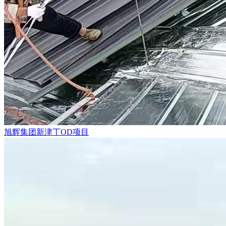
旭辉集团新津丅OD项目