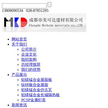
13808090534 028-87851295
网站首页
关于我们
公司简介
企业文化
组织架构
总经理致辞
我们的优势
产品展示
铝镁锰合金屋面板
钛锌板合金屋面
铝镁锰合金仿古瓦
铝镁锰合金长城隔热板
PCSP金属钉盘
新闻资讯